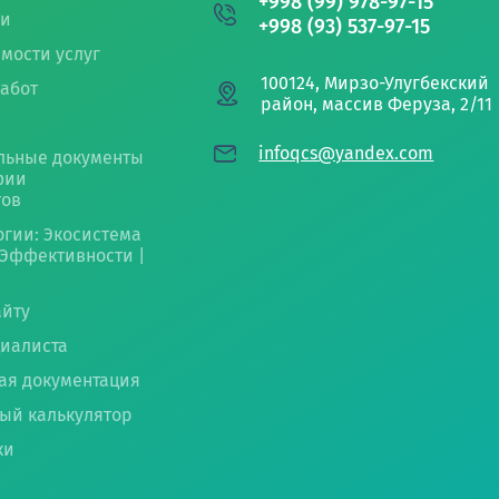
+998 (99) 978-97-15
ги
+998 (93) 537-97-15
имости услуг
100124, Мирзо-Улугбекский
абот
район, массив Феруза, 2/11
infoqcs@yandex.com
льные документы
фии
тов
огии: Экосистема
 Эффективности |
айту
циалиста
ая документация
ый калькулятор
ки