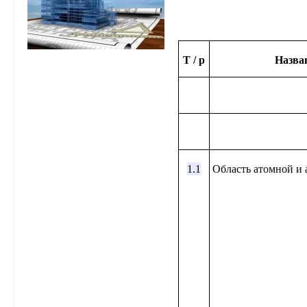
Т / р
Назва
1.1
Область атомной и