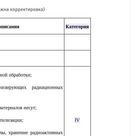
ожна корректировка)
описания
Категория
ной обработки;
низирующих радиационных
атериалов несут;
тилизации;
IV
лы, хранение радиоактивных