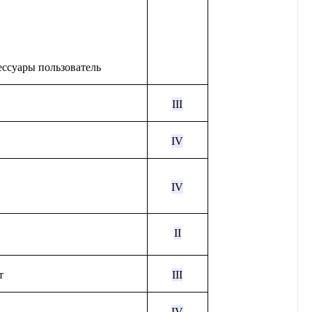
ессуары пользователь
III
IV
IV
II
т
III
IV